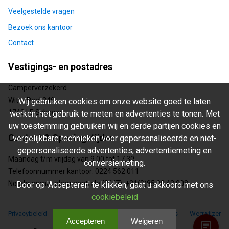
Veelgestelde vragen
Bezoek ons kantoor
Contact
Vestigings- en postadres
Camperverzekerd
Witte Paal 349
Wij gebruiken cookies om onze website goed te laten
1742 LE Schagen
werken, het gebruik te meten en advertenties te tonen. Met
uw toestemming gebruiken wij en derde partijen cookies en
Contact & Openingstijden
vergelijkbare technieken voor gepersonaliseerde en niet-
gepersonaliseerde advertenties, advertentiemeting en
Maandag t/m vrijdag van 9.00 tot 17.30
conversiemeting.
Telefoonnummer kantoor: 0224 562 011
Noodnummer alarmcentrale (24/7): +31(0)85 00 43 008
Door op 'Accepteren' te klikken, gaat u akkoord met ons
cookiebeleid
Beleid
Privacybeleid
Disclaimer
Fraudebeleid
Cookies
Wegwijzer
Accepteren
Weigeren
chat