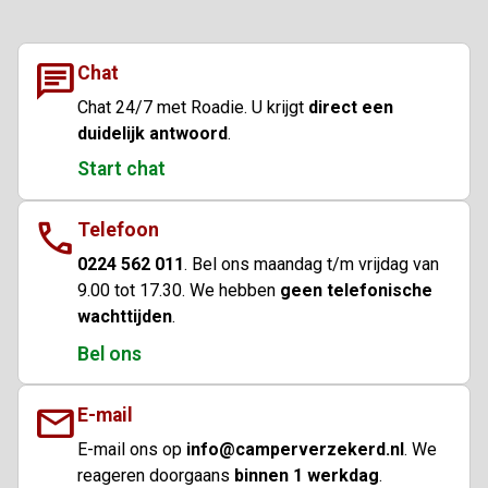
chat
Chat
Chat 24/7 met Roadie. U krijgt
direct een
duidelijk antwoord
.
Start chat
call
Telefoon
0224 562 011
. Bel ons maandag t/m vrijdag van
9.00 tot 17.30. We hebben
geen telefonische
wachttijden
.
Bel ons
mail
E-mail
E-mail ons op
info@camperverzekerd.nl
. We
reageren doorgaans
binnen 1 werkdag
.