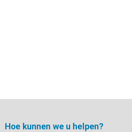
Aankooptips
Aankoopkeuring
Handige informatie
Jaarlijkse kosten camper
Camper importeren
Zitplaatsen campers & Gordels
Camperstallingen
Campermerken
Camperbeurzen
Hoe kunnen we u helpen?