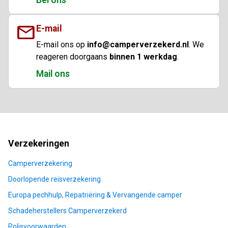
Bel ons
mail
E-mail
E-mail ons op
info@camperverzekerd.nl
. We
reageren doorgaans
binnen 1 werkdag
.
Mail ons
Sitemap
Verzekeringen
Camperverzekering
Doorlopende reisverzekering
Europa pechhulp, Repatriëring & Vervangende camper
Schadeherstellers Camperverzekerd
Polisvoorwaarden