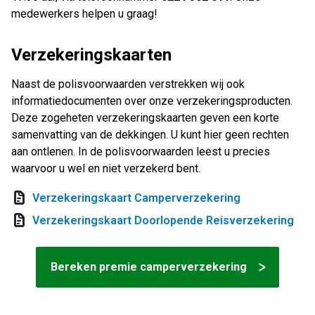
Aankooptips
medewerkers helpen u graag!
Aankoopkeuring
Verzekeringskaarten
Handige informatie
Naast de polisvoorwaarden verstrekken wij ook
informatiedocumenten over onze verzekeringsproducten.
Jaarlijkse kosten camper
Deze zogeheten verzekeringskaarten geven een korte
samenvatting van de dekkingen. U kunt hier geen rechten
Camper importeren
aan ontlenen. In de polisvoorwaarden leest u precies
Zitplaatsen campers & Gordels
waarvoor u wel en niet verzekerd bent.
Camperstallingen
Verzekeringskaart Camperverzekering
Verzekeringskaart Doorlopende Reisverzekering
Campermerken
Camperbeurzen
Bereken premie camperverzekering