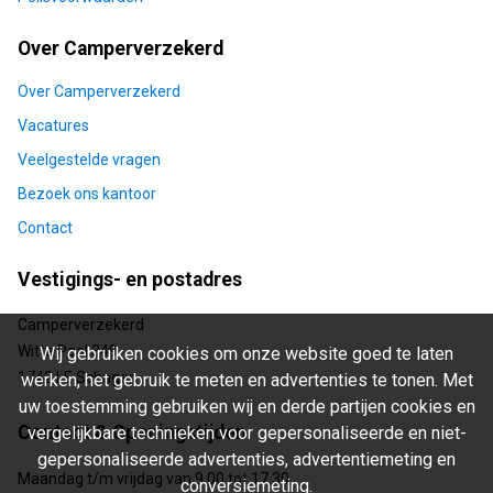
Over Camperverzekerd
Over Camperverzekerd
Vacatures
Veelgestelde vragen
Bezoek ons kantoor
Contact
Vestigings- en postadres
Camperverzekerd
Witte Paal 349
Wij gebruiken cookies om onze website goed te laten
1742 LE Schagen
werken, het gebruik te meten en advertenties te tonen. Met
uw toestemming gebruiken wij en derde partijen cookies en
Contact & Openingstijden
vergelijkbare technieken voor gepersonaliseerde en niet-
gepersonaliseerde advertenties, advertentiemeting en
Maandag t/m vrijdag van 9.00 tot 17.30
conversiemeting.