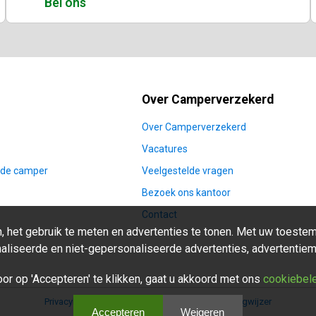
Bel ons
Over Camperverzekerd
Over Camperverzekerd
Vacatures
nde camper
Veelgestelde vragen
Bezoek ons kantoor
Contact
 het gebruik te meten en advertenties te tonen. Met uw toestemm
aliseerde en niet-gepersonaliseerde advertenties, advertentiem
or op 'Accepteren' te klikken, gaat u akkoord met ons
cookiebel
Privacybeleid
Disclaimer
Fraudebeleid
Cookies
Wegwijzer
Accepteren
Weigeren