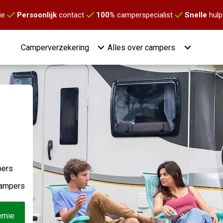
ie
Persoonlijk
contact
100%
camperspecialist
Snelle
hulp
Camperverzekering
Alles over campers
pers
campers
emie