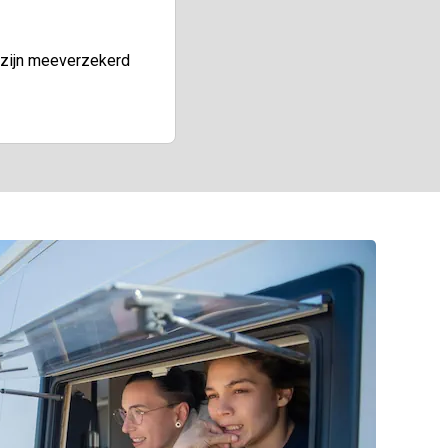
r zijn meeverzekerd
end voor informatieve doeleinden
llen.
pecifieke situaties.
stheid, volledigheid,
verzekerd is niet verantwoordelijk
e verstrekt door de chatbot.
neel advies te zoeken, indien
oeit uit of verband houdt met het