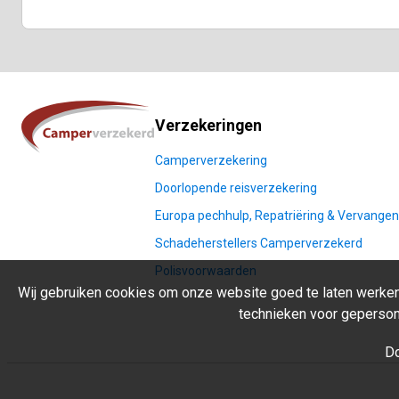
Sitemap
Verzekeringen
Camperverzekering
Doorlopende reisverzekering
Europa pechhulp, Repatriëring & Vervange
Schadeherstellers Camperverzekerd
Polisvoorwaarden
Wij gebruiken cookies om onze website goed te laten werken,
technieken voor geperson
Do
Beleid