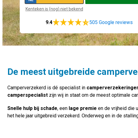
Kenteken is (nog) niet bekend
(opent in een nieuw ve
9.4
505 Google reviews
De meest uitgebreide camperve
Camperverzekerd is dé specialist in
camperverzekeringe
camperspecialist
zijn wij in staat om de meest optimale ca
Snelle hulp bij schade
, een
lage premie
en de vrijheid die
het hele jaar uitgebreid verzekerd. Onderweg en in de stalling