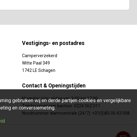
Vestigings- en postadres
Camperverzekerd
Witte Paal 349
1742 LE Schagen
Contact & Openingstijden
Maandag t/m vrijdag van 9.00 tot 17.30
ing gebruiken wij en derde partijen cookies en vergelijkbare
Telefoonnummer kantoor: 0224 562 011
eting en conversiemeting.
Noodnummer alarmcentrale (24/7): +31(0)85 00 43 008
eid