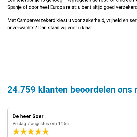
support_agent
Ik wil een medewerker spre
Spanje of door heel Europa reist: u bent altijd goed verzekerd
Met Camperverzekerd kiest u voor zekerheid, vrijheid en serv
onverwachts? Dan staan wij voor u klaar.
24.759 klanten beoordelen ons 
De heer Soer
Vrijdag 7 augustus om 14:56